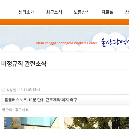
센터소개
최근소식
노동상식
자료실
상
비정규직 관련소식
작성일 : 13-11-05 15:41
홈플러스노조, 10분 단위 근로계약 폐지 촉구
글쓴이 :
동구센터