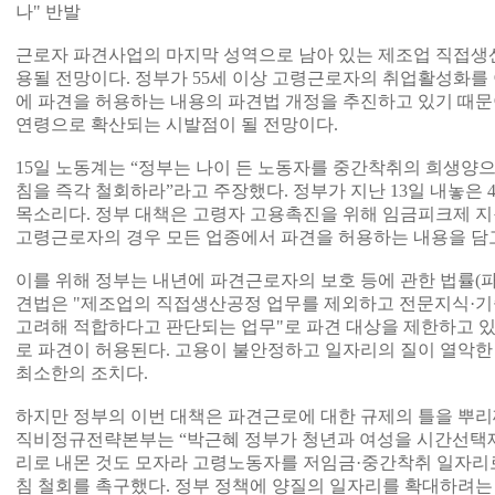
나" 반발
근로자 파견사업의 마지막 성역으로 남아 있는 제조업 직접생
용될 전망이다. 정부가 55세 이상 고령근로자의 취업활성화를
에 파견을 허용하는 내용의 파견법 개정을 추진하고 있기 때문이
연령으로 확산되는 시발점이 될 전망이다.
15일 노동계는 “정부는 나이 든 노동자를 중간착취의 희생양으로
침을 즉각 철회하라”라고 주장했다. 정부가 지난 13일 내놓은
목소리다. 정부 대책은 고령자 고용촉진을 위해 임금피크제 지
고령근로자의 경우 모든 업종에서 파견을 허용하는 내용을 담고
이를 위해 정부는 내년에 파견근로자의 보호 등에 관한 법률(파
견법은 "제조업의 직접생산공정 업무를 제외하고 전문지식·기
고려해 적합하다고 판단되는 업무"로 파견 대상을 제한하고 있다
로 파견이 허용된다. 고용이 불안정하고 일자리의 질이 열악한
최소한의 조치다.
하지만 정부의 이번 대책은 파견근로에 대한 규제의 틀을 뿌리
직비정규전략본부는 “박근혜 정부가 청년과 여성을 시간선택
리로 내몬 것도 모자라 고령노동자를 저임금·중간착취 일자리로
침 철회를 촉구했다. 정부 정책에 양질의 일자리를 확대하려는