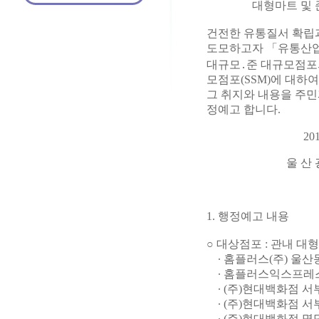
대형마트 및 준대
건전한 유통질서 확립
도모하고자 「유통산업
대규모․준 대규모점포의
모점포(SSM)에 대하
그 취지와 내용을 주민
정예고 합니다.
2014. 1.
울 산 광 역 시
1. 행정예고 내용
○ 대상점포 : 관내 
∙ 홈플러스(주) 울산
∙ 홈플러스익스프레스 
∙ (주)현대백화점 서
∙ (주)현대백화점 서부
∙ (주)현대백화점 명덕