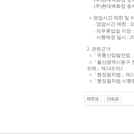
∙ (주)현대백화점 동부
○ 영업시간 제한 및 
∙ 영업시간 제한 : 오전
∙ 의무휴업일 지정 :
∙ 시행예정 일시 : 2014
2. 관련근거
○「유통산업발전법」제
○「울산광역시동구 전
조례」제14조의2
○「행정절차법」제21조
○「행정절차법 시행령