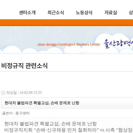
센터소개
최근소식
노동상식
자료실
상
비정규직 관련소식
작성일 : 14-02-06 15:53
현대차 불법파견 특별교섭, 손배 문제로 난항
글쓴이 :
동구센터
현대차 불법파견 특별교섭, 손배 문제로 난항
비정규직지회 “손배·신규채용 먼저 철회하라” vs 사측 “협상