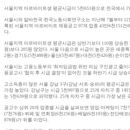
서울지역 아르바이트생 평균시급이 5천653원으로 전국에서 가
서울시와 알바천국·한국노동사회연구소는 지난해 7월부터 12
록된 서울지역 아르바이트 채용공고 97개 업종 43만6천151건
다.
서울지역 아르바이트생 평균시급은 상반기보다 110원 상승한 5천
원)보다 205원 많았다. 서울 다음으로 시급이 높은 곳은 세종특별
2원)·경기도(5천488원)·울산(5천467원)·대전(5천426원) 순이었
서울시는 고용노동부의 '최저임금법 위반 의심 구인광고 줄이기
용공고시 '협의 후 시급 결정'이 없어진 것을 하반기 시급 상승
고소득층이 많은 서울 강남 3구(강남·서초·송파)의 평균시급은
가장 높았다. 강남구는 시급 5천997원으로 25개 자치구 중 1위
는 5천639원으로 파악됐다. 25개 자치구 중 시급이 가장 낮은 
공고수 상위 20개 업종별 시급을 살펴보면 영업·마케팅이 7천7
(7천76원)·뷔페 및 연회장(6천256원)·배달(6천193원)·전단배포
878원)가 뒤를 이었다.