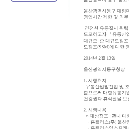
울산광역시동구 대형마
영업시간 제한 및 의무
건전한 유통질서 확립
도모하고자 「유통산업
대규모․준 대규모점포의
모점포(SSM)에 대한
2014년 2월 13일
울산광역시동구청장
1. 시행취지
유통산업발전법 및 조
함으로써 대형유통기업
건강권과 휴식권을 보
2. 시행내용
○ 대상점포 : 관내 
∙ 홈플러스(주) 울산
∙ 홈플러스익스프레스 