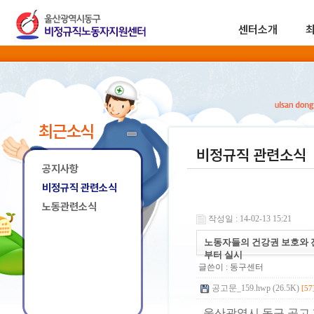
센터소개
최근소식
비정규직 관련소식
공지사항
비정규직 관련소식
노동관련소식
작성일 : 14-02-13 15:21
노동자들의 건강권 보호와 
부터 실시
글쓴이 :
동구센터
공고문_159.hwp (26.5K)
[57
울산광역시 동구 공고 제