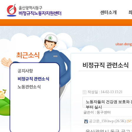
센터소개
최근소식
비정규직 관련소식
공지사항
비정규직 관련소식
노동관련소식
작성일 : 14-02-13 15:21
노동자들의 건강권 보호와 
부터 실시
글쓴이 :
동구센터
공고문_159.hwp (26.5K)
[57
울산광역시 동구 공고 제