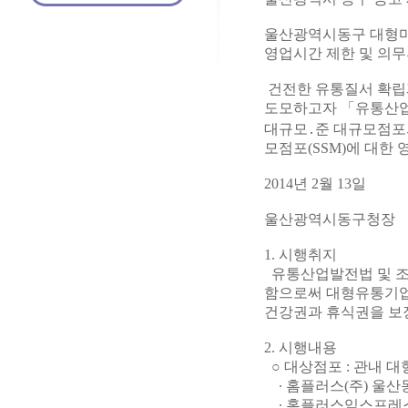
울산광역시동구 대형마
영업시간 제한 및 의무
건전한 유통질서 확립
도모하고자 「유통산업
대규모․준 대규모점포의
모점포(SSM)에 대한
2014년 2월 13일
울산광역시동구청장
1. 시행취지
유통산업발전법 및 조
함으로써 대형유통기업
건강권과 휴식권을 보
2. 시행내용
○ 대상점포 : 관내 
∙ 홈플러스(주) 울산
∙ 홈플러스익스프레스 