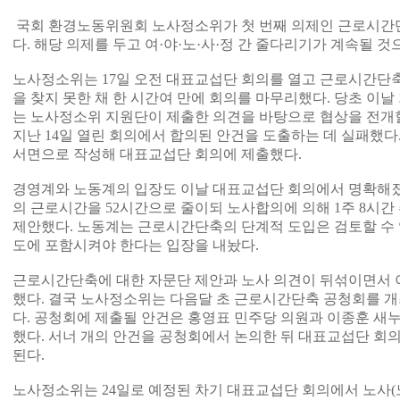
국회 환경노동위원회 노사정소위가 첫 번째 의제인 근로시간
다. 해당 의제를 두고 여·야·노·사·정 간 줄다리기가 계속될 것
노사정소위는 17일 오전 대표교섭단 회의를 열고 근로시간단
을 찾지 못한 채 한 시간여 만에 회의를 마무리했다. 당초 이
는 노사정소위 지원단이 제출한 의견을 바탕으로 협상을 전개
지난 14일 열린 회의에서 합의된 안건을 도출하는 데 실패했다
서면으로 작성해 대표교섭단 회의에 제출했다.
경영계와 노동계의 입장도 이날 대표교섭단 회의에서 명확해졌다
의 근로시간을 52시간으로 줄이되 노사합의에 의해 1주 8시
제안했다. 노동계는 근로시간단축의 단계적 도입은 검토할 수
도에 포함시켜야 한다는 입장을 내놨다.
근로시간단축에 대한 자문단 제안과 노사 의견이 뒤섞이면서 이
했다. 결국 노사정소위는 다음달 초 근로시간단축 공청회를 개
다. 공청회에 제출될 안건은 홍영표 민주당 의원과 이종훈 새
했다. 서너 개의 안건을 공청회에서 논의한 뒤 대표교섭단 회
된다.
노사정소위는 24일로 예정된 차기 대표교섭단 회의에서 노사