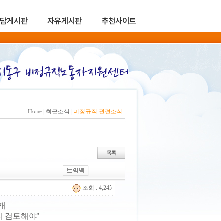
담게시판
자유게시판
추천사이트
Home
|
최근소식
|
비정규직 관련소식
조회 : 4,245
개
회 검토해야"