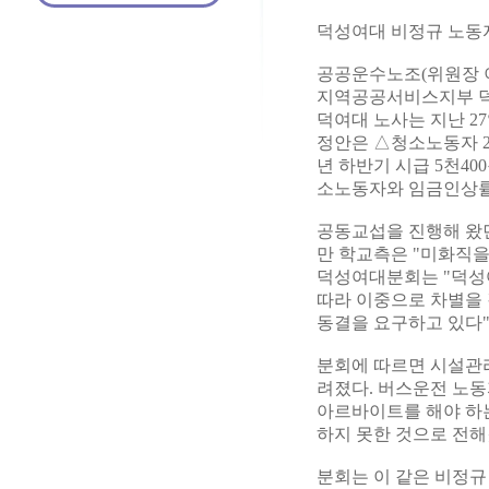
덕성여대 비정규 노동자
공공운수노조(위원장 이
지역공공서비스지부 덕
덕여대 노사는 지난 2
정안은 △청소노동자 201
년 하반기 시급 5천400원
소노동자와 임금인상률
공동교섭을 진행해 왔
만 학교측은 "미화직을
덕성여대분회는 "덕성
따라 이중으로 차별을 
동결을 요구하고 있다"
분회에 따르면 시설관리
려졌다. 버스운전 노
아르바이트를 해야 하
하지 못한 것으로 전해
분회는 이 같은 비정규