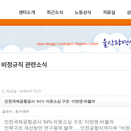
센터소개
최근소식
노동상식
자료실
상
비정규직 관련소식
작성일 : 14-04-07 15:25
인천국제공항공사 '84% 아웃소싱 구조' 이번엔 바뀔까
글쓴이 :
동구센터
인천국제공항공사 '84% 아웃소싱 구조' 이번엔 바뀔까
인력구조 개선방안 연구용역 발주 … 인천공항지역지부 "비정