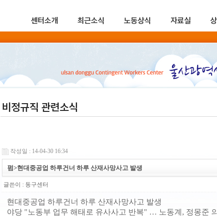
센터소개
최근소식
노동상식
자료실
상
비정규직 관련소식
작성일 : 14-04-30 16:34
펌>현대중공업 하루건너 하루 산재사망사고 발생
글쓴이 :
동구센터
현대중공업 하루건너 하루 산재사망사고 발생
야당 "노동부 업무 해태로 유사사고 반복" … 노동계, 정몽준 