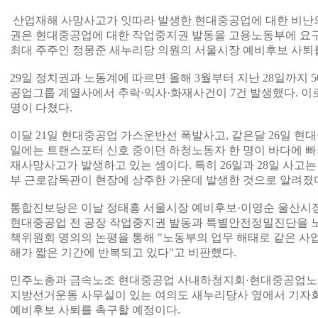
산업재해 사망사고가 잇따라 발생한 현대중공업에 대한 비난의
권은 현대중공업에 대한 작업중지권 발동을 고용노동부에 요
최대 주주인 정몽준 새누리당 의원의 서울시장 예비후보 사퇴
29일 정치권과 노동계에 따르면 올해 3월부터 지난 28일까지 
공업그룹 계열사에서 추락·익사·화재사건이 7건 발생했다. 이로
명이 다쳤다.
이달 21일 현대중공업 가스운반선 폭발사고, 같은달 26일 현
일에는 트랜스포터 신호 중이던 하청노동자 한 명이 바다에 빠
재사망사고가 발생하고 있는 셈이다. 특히 26일과 28일 사고
부 근로감독관이 현장에 상주한 가운데 발생한 것으로 알려졌
통합진보당은 이날 정태흥 서울시장 예비후보·이영순 울산시장
현대중공업 전 공장 작업중지권 발동과 특별안전정밀진단을 노
책위원회 명의의 논평을 통해 "노동부의 업무 해태로 같은 사
해가 짧은 기간에 반복되고 있다"고 비판했다.
민주노총과 금속노조 현대중공업 사내하청지회·현대중공업노조
지방선거운동 사무실이 있는 여의도 새누리당사 옆에서 기자회
예비후보 사퇴를 촉구할 예정이다.