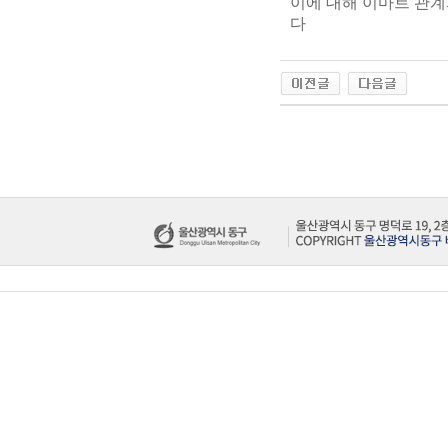
이에 대해 이마트 관계
다