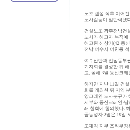
노조 결성 직후 이어
노사갈등이 일단락됐다
건설노조 광주전남건설
노사가 해고자 복직에 
해고된 신상기(42·동
전남 여수시 여천동 석
여수산단과 전남동부권
기지회를 결성한 뒤 해
고, 올해 3월 동신크
하지만 지난 11일 건
회를 개최한 뒤 지역 
양크레인 노사분규가 해
지부와 동신크레인·남양
쇄 철회에 합의했다. 
공농성자 2명은 19일 
조대익 지부 조직부장