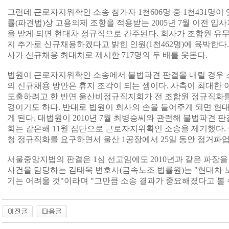
그런데 근로자지위확인 소송 참가자 1천606명 중 1천431명이
률(파견법)상 고용의제 조항을 적용받는 2005년 7월 이전 입
을 받게 되면 현대차 정규직으로 간주된다. 회사가 조합원 유무와
지 추가로 신규채용하겠다고 밝힌 인원(1천462명)에 육박한다
사가 신규채용 최대치로 제시한 717명의 두 배를 웃돈다.
법원이 근로자지위확인 소송에서 불법파견 판결을 내릴 경우 
의 신규채용 방안은 휴지 조각이 되는 셈이다. 사측이 최대한 
도출하려고 한 반면 울산비정규직지회가 전 조합원 정규직화를
경이기도 하다. 반대로 법원이 회사의 손을 들어주게 되면 현
게 된다. 대법원이 2010년 7월 최병승씨와 관련해 불법파견
회는 같은해 11월 집단으로 근로자지위확인 소송을 제기했다.
청 정규직화를 요구하면서 울산 1공장에서 25일 동안 점거파업
서울중앙지법의 판결은 1심 선고임에도 2010년과 같은 파장을
사건을 담당하는 김태욱 변호사(금속노조 법률원)는 "현대차
기는 어려울 것"이라며 "그만큼 소송 결과가 중요해졌다고 볼 