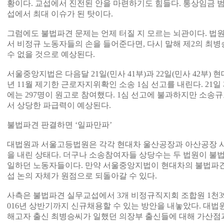
황이다. 교섭에서 진전된 안을 마련하기도 힘들다. 통상임금 
섭에서 최대 이슈가 된 탓이다.
그럼에도 불법파견 문제는 언제 터질 지 모르는 뇌관이다. 법
서 비정규 노동자들의 손을 들어준다면, 다시 말해 제2의 최병
수 없을 것으로 예상된다.
서울중앙지법은 다음달 21일(민사 41부)과 22일(민사 42부) 
년 11월 제기한 근로자지위확인 소송 1심 선고를 내린다. 21일 
에는 297명이 원고로 참여했다. 1심 선고에 불과하지만 소송규
서 상당한 파급력이 예상된다.
불법파견 판결하면 ‘일파만파’
대법원과 서울고등법원은 각각 현대차 울산공장과 아산공장 
을 내린 상태다. 더구나 소송참여자들 상당수는 두 법원이 
일하던 노동자들이다. 만약 서울중앙지법이 현대차의 불법파
섭 논의 자체가 원점으로 되돌아갈 수 있다.
사측은 불법파견 실무교섭에서 3개 비정규직지회 조합원 1천392명 
016년 상반기까지 신규채용할 수 있는 방안을 내놓았다. 대법
해고자 출신 최병승씨가 일했던 의장부 출신들에 대해 가산점