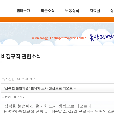
센터소개
최근소식
노동상식
자료실
상
비정규직 관련소식
작성일 : 14-07-28 09:51
'잠복한 불법파견' 현대차 노사 쟁점으로 떠오르나
글쓴이 :
동구센터
'잠복한 불법파견' 현대차 노사 쟁점으로 떠오르나
원·하청 특별교섭 진통 … 다음달 21~22일 근로자지위확인 