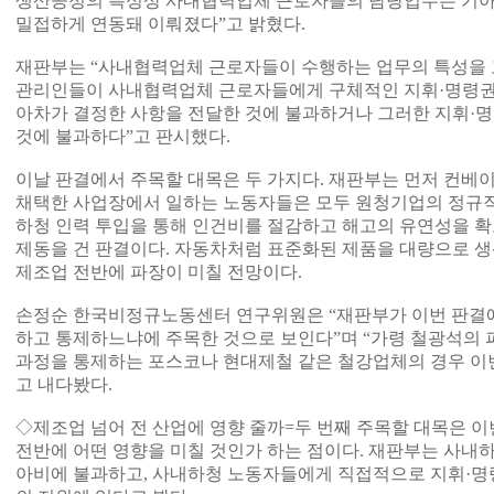
생산공정의 특성상 사내협력업체 근로자들의 담당업무는 기아
밀접하게 연동돼 이뤄졌다”고 밝혔다.
재판부는 “사내협력업체 근로자들이 수행하는 업무의 특성을 
관리인들이 사내협력업체 근로자들에게 구체적인 지휘·명령권을
아차가 결정한 사항을 전달한 것에 불과하거나 그러한 지휘·명
것에 불과하다”고 판시했다.
이날 판결에서 주목할 대목은 두 가지다. 재판부는 먼저 컨
채택한 사업장에서 일하는 노동자들은 모두 원청기업의 정규직
하청 인력 투입을 통해 인건비를 절감하고 해고의 유연성을 
제동을 건 판결이다. 자동차처럼 표준화된 제품을 대량으로 
제조업 전반에 파장이 미칠 전망이다.
손정순 한국비정규노동센터 연구위원은 “재판부가 이번 판결에
하고 통제하느냐에 주목한 것으로 보인다”며 “가령 철광석의
과정을 통제하는 포스코나 현대제철 같은 철강업체의 경우 이번
고 내다봤다.
◇제조업 넘어 전 산업에 영향 줄까=두 번째 주목할 대목은 
전반에 어떤 영향을 미칠 것인가 하는 점이다. 재판부는 사내
아비에 불과하고, 사내하청 노동자들에게 직접적으로 지휘·명