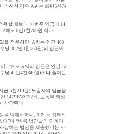
가산한 경우 A씨는 99만6천74
적용할 때보다 이번주 임금이 14
해도 8만1천700원 적다.
을 적용하면, A씨는 연간 463
수당 382만3천560원)의 임금이
비교해도 A씨의 임금은 연간 12
수당 42만4천840원)이나 줄어든
급 5천210원) 노동자의 임금을
 147만7천732원, 노동부 행정
이 삭감된다.
상을 억제하더니, 이제는 정부와
있다”며 “비록 법안발의 단계라
 조장하는 법안을 제출했다는 사
을 철회하지 않으면 새누리당은