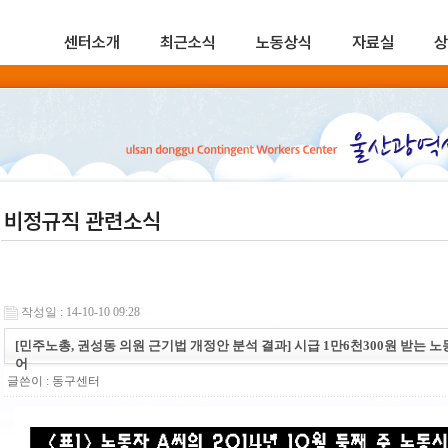
센터소개
최근소식
노동상식
자료실
상
비정규직 관련소식
작성일 : 14-10-10 09:28
[민주노총, 권성동 의원 근기법 개정안 분석 결과] 시급 1만6천300원 받는 노동
어
글쓴이 :
동구센터