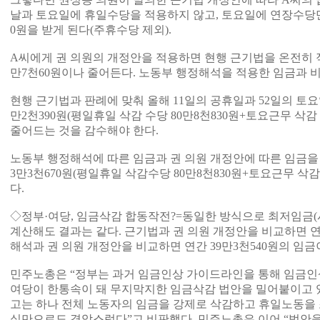
날과 토요일에 휴일수당을 적용하지 않고, 토요일에 연장수당만 
0원을 받게 된다(주휴수당 제외).
A씨에게 권 의원의 개정안을 적용하면 현행 근기법을 온전히 
만7천60원이나 줄어든다. 노동부 행정해석을 적용한 임금과 비교
현행 근기법과 판례에 맞춰 올해 11일의 공휴일과 52일의 토요일
만2천390원(평일휴일 삭감 수당 80만8천830원+토요근무 삭감 
줄어드는 것을 감수해야 한다.
노동부 행정해석에 따른 임금과 권 의원 개정안에 따른 임금을 
3만3천670원(평일휴일 삭감수당 80만8천830원+토요근무 삭감
다.
◇정부·여당, 임금삭감 합동작전?=동일한 방식으로 최저임금(시
계산해도 결과는 같다. 근기법과 권 의원 개정안을 비교하면 연간
해석과 권 의원 개정안을 비교하면 연간 39만3천540원의 임금
민주노총은 “정부는 과거 임금인상 가이드라인을 통해 임금인
여당이 한통속이 돼 무지막지한 임금삭감 법안을 밀어붙이고 
고는 하나 전체 노동자의 임금을 강제로 삭감하고 휴일노동을
실만으로도 경악스럽다”고 비판했다. 민주노총은 이어 “법안