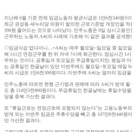
지난해 6월 기준 전체 임금노동자 평균시급은 1만6천340원이
최근 권성동 새누리당 의원이 발의한 근로기준법 개정안을 적용
390원 줄어드는 것으로 나타났다. 민주노총은 9일 상시고용인
근무하는 노동자 A씨의 사례에 기초해 이 같은 결과를 공개했
◇임금삭감 없다더니…=A씨는 매주 월요일~일요일 중 일요일 
해 1시간 연장근무를 한 뒤 저녁 7시에 퇴근한다. 점심시간 1
무하는 것이다. 공휴일과 토요일은 무급휴일이지만, 평일과 마
는 공휴일인 한글날이 있던 이번주에도 월요일~토요일 매일 9시
씨의 시급은 1만6천300원이다. 이번주에 A씨는 얼마의 임금을 
민주노총에 따르면 현행 근기법과 판례에 따라 A씨가 받게 
도 총 114만3천800원이다. 무급휴일인 한글날에는 휴일수당
당을 중복 가산한 결과다.
또 "휴일근로는 연장근로에 포함되지 않는다"는 고용노동부의
받게 되는 이번주 임금은 주휴수당을 빼고 총 107만8천440원
만 가산한 결과다.
그렇다면 권성동 의원이 발의한 근기법 개정안에 따라 A씨의 