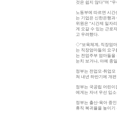
것은 쉽지 않다”며 “
노동부에 따르면 시간선
는 기업은 신한은행과
위원은 “시간제 일자리
게 오갈 수 있는 근로
고 우려했다.
◇“보육체계, 직장엄마
는 직장엄마들의 요구
는 전업주부 엄마들을
눈치 보거나, 아예 종
정부는 전업모·취업모 
쳐 내년 하반기에 개편
정부는 국공립 어린이
에게는 자녀 우선 입소
정부는 출산·육아 중인
휴직 복귀율을 높이기 