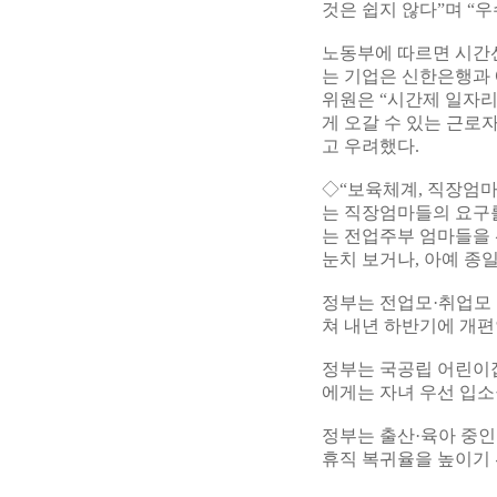
것은 쉽지 않다”며 “
노동부에 따르면 시간선
는 기업은 신한은행과
위원은 “시간제 일자리
게 오갈 수 있는 근로
고 우려했다.
◇“보육체계, 직장엄마
는 직장엄마들의 요구
는 전업주부 엄마들을
눈치 보거나, 아예 종
정부는 전업모·취업모 
쳐 내년 하반기에 개편
정부는 국공립 어린이
에게는 자녀 우선 입소
정부는 출산·육아 중인
휴직 복귀율을 높이기 