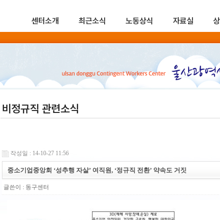
센터소개
최근소식
노동상식
자료실
상
비정규직 관련소식
작성일 : 14-10-27 11:56
중소기업중앙회 ‘성추행 자살’ 여직원, ‘정규직 전환’ 약속도 거짓
글쓴이 :
동구센터