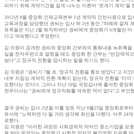
피하기 위해 계약기간을 잘게 나누는 이른바 ‘쪼개기 계약’을 
2012년 8월 중앙회 인재교육본부 1년 계약직 인턴사원으로 입
교육과정을 담당했던 권씨는 입사 뒤 2년 동안 7차례에 걸쳐 
유족들은 지난 2월 퇴직하려던 권씨에게 중앙회가 6개월만 더
다고 약속했다고 주장한다.
김 의원이 공개한 권씨와 중앙회 간부와의 통화내용 녹취록을 보
실을 전자우편으로 알렸을 때도 중앙회 한 간부는 “반강제적으
놨다”고 정규직 전환을 암시하는 말을 하기도 했다.
김 의원은 “권씨가 7월 초 ‘정규직 전환을 통보 받았다’고 지
내부 지침상 계약직 전환 계획이 없는데, 정규직 전환을 ‘미끼’
요했다는 것이다. 그러나 지난 10일 국정감사에 출석한 중앙
전무이사는 “권씨에게 정규직화를 약속한 적이 없다”고 부인했
결국 권씨는 입사 2년을 이틀 앞둔 지난 8월25일 중앙회로부
유서에 “노력하면 다 될 거라 생각해 최선을 다했다. 아주 24개
로했다.
김 의원은 “이러한 과정은 사회경제적 약자인 중소기업을 보호
을 받아 운영되는 중앙회가 사회적 약자의 불안정한 지위를 이