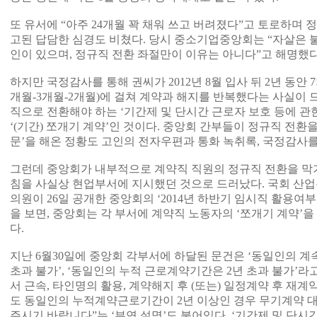
또 유서에 “아주 24개월 꽉 채워 쓰고 버려졌다”고 토로하며 
고된 답담한 심경도 비쳤다. 당시 중소기업중앙회는 “자살은 불
인이 있으며, 정규직 전환 좌절만이 이유는 아니다”고 해명했다
하지만 국정감사를 통해 권씨가 2012년 8월 입사 뒤 2년 동안 7
개월-3개월-2개월)에 걸쳐 계약과 해지를 반복했다는 사실이 드
직으로 전환해야 하는 ‘기간제 및 단시간 근로자 보호 등에 관
‘(기간) 쪼개기 계약’인 것이다. 중앙회 간부들이 정규직 전환
문’을 해온 정황도 고인의 전자우편과 통화 녹취록, 국정감사를
그런데 중앙회가 내부적으로 계약직 직원의 정규직 전환을 막기 
침을 사실상 현업부서에 지시했던 것으로 드러났다. 국회 산
의원이 26일 공개한 중앙회의 ‘2014년 하반기 임시직 활용여부
을 보면, 중앙회는 각 부서에 계약직 노동자의 ‘쪼개기 계약’
다.
지난 6월30일에 중앙회 각부서에 하달된 문건은 ‘동일인의 
초과 불가’, ‘동일인의 누적 근로계약기간은 2년 초과 불가’라
서 근속, 타인명의 활용, 계약해지 후 (또는) 일정계약 후 재
도 동일인의 누적계약근로기간이 2년 이상인 경우 무기계약 
주시기 바랍니다”는 ‘부연 설명’도 붙어있다. ‘기간제 및 단시