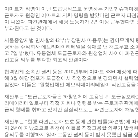
이마트가 직영이 아닌 도급방식으로 운영하는 기업형슈퍼마켓(
근로자도 원청인 이마트의 지휘·명령을 받았다면 근로자 파견
이 나왔다. 파견관계에서 해당 노동자가 2년 이상 근무했다면
부과된다고 본 것이다.
서울중앙지법 민사합의42부(부장판사 마용주)는 권아무개씨 등
당하는 주식회사 에브리데이리테일을 상대로 낸 해고무효 소
고 7일 밝혔다. 유통업체 도급근로자와 원청업체 사이에 파견
접고용 의무를 부과한 최초의 판결이다.
협력업체 소속인 권씨 등은 2010년부터 이마트 SSM 매장에 
해 3월 해당 점포가 도급점에서 직영점으로 변경되면서 협
받았다. 이들은 "원청업체인 에브리데이리테일이 직접고용을 해
재판부는 “도급근로자들은 하청업체에 고용된 뒤 도급점포라고
리데이리테일로부터 직접 지휘나 명령을 받는 근로파견관계에 
급의 형태를 취하고 있지만 실질적으로는 파견근로자에 해당한
재판부는 “현행 파견근로자 보호 등에 관한 법률(파견법)에 
지 2년이 지났으므로 원청이 이들을 직접고용할 의무가 발생
용의무를 이행하지 않아 그동안 권씨 등이 받지 못했던 임금 