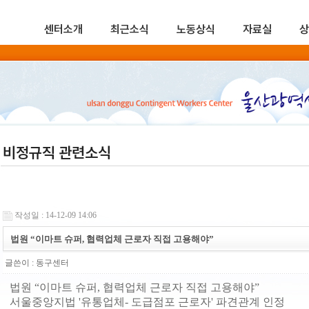
센터소개
최근소식
노동상식
자료실
상
비정규직 관련소식
작성일 : 14-12-09 14:06
법원 “이마트 슈퍼, 협력업체 근로자 직접 고용해야”
글쓴이 :
동구센터
법원 “이마트 슈퍼, 협력업체 근로자 직접 고용해야”
서울중앙지법 '유통업체- 도급점포 근로자' 파견관계 인정