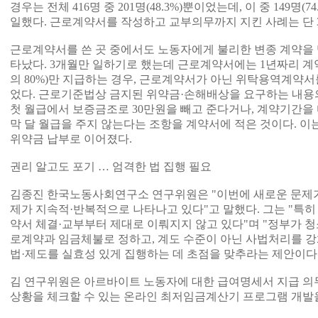
경우는 전체 416명 중 201명(48.3%)뿐이었는데, 이 중 149명
일했다. 근로계약서를 작성하고 교부의무까지 지킨 사례는 단 35건
근로계약서를 쓴 곳 중에서도 노동자에게 불리한 변종 계약을 맺은
타났다. 3개월만 일하기로 했는데 근로계약서에는 1년짜리 계
의 80%)만 지급하는 경우, 근로계약서가 아닌 위탁용역계약서
었다. 근로기준법상 금지된 위약금·손해배상을 요구하는 내용의
첫 월급에서 보증금조로 30만원을 빼고 준다거나, 계약기간을
막 달 월급을 주지 않는다는 조항을 계약서에 적은 것이다. 
위약금 납부로 이어졌다.
권리 알고도 포기 … 엄격한 법 집행 필요
김종진 한국노동사회연구소 연구위원은 "이번에 새로운 문제
제가 지속적·반복적으로 나타나고 있다"고 말했다. 그는 "특
약서 체결·교부부터 제대로 이뤄지지 않고 있다"며 "정부가 
로계약과 임금체불로 정하고, 계도 수준이 아닌 사법처리를 강
법·제도를 실효성 있게 집행하는 데 초점을 맞추라는 제안이다
김 연구위원은 아르바이트 노동자에 대한 급여명세서 지급 의
상황을 체크할 수 있는 온라인 최저임금계산기 프로그램 개발