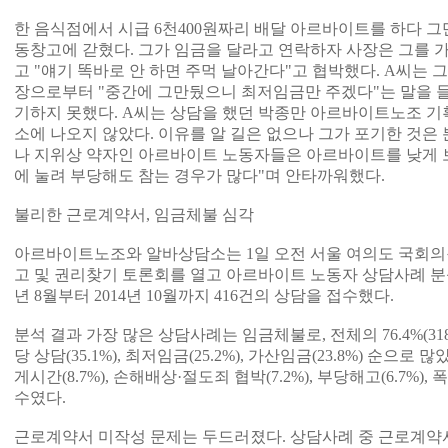
한 음식점에서 시급 6천400원짜리 배달 아르바이트를 하다 그
동창고에 갇혔다. 그가 임금을 달라고 연락하자 사장은 그를 
고 "얘기 똑바로 안 하면 주먹 날아간다"고 협박했다. A씨는 
장으로부터 "중간에 그만뒀으니 최저임금만 주겠다"는 말을 들
기하지 못했다. A씨는 상담을 했던 박종만 아르바이트노조 기
소에 나오지 않았다. 이유를 알 길은 없으나 그가 포기한 것은 
나 지위상 약자인 아르바이트 노동자들은 아르바이트를 낮게 
에 눌려 부당해도 참는 경우가 많다"며 안타까워했다.
불리한 근로계약서, 임금체불 심각
아르바이트노조와 알바상담소는 1일 오전 서울 여의도 국회
고 및 권리찾기 토론회를 열고 아르바이트 노동자 상담사례 분석
년 8월부터 2014년 10월까지 416건의 상담을 접수했다.
분석 결과 가장 많은 상담사례는 임금체불로, 전체의 76.4%(3
당 상담(35.1%), 최저임금(25.2%), 가산임금(23.8%) 순으로 많았
게시간(8.7%), 손해배상·절도죄 협박(7.2%), 부당해고(6.7%),
수였다.
근로계약서 미작성 문제는 두드러졌다. 상담사례 중 근로계약서