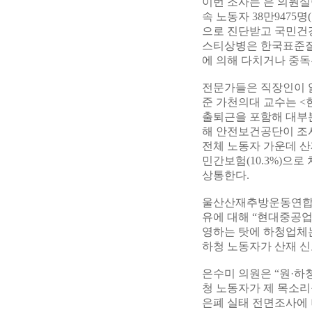
이번 조사는 은 의원실
속 노동자 38만9475명
으로 진단받고 국민건강
스티상병은 한국표준질병
에 의해 다치거나 중독
전문가들은 직장인이 
준 가천의대 교수는 <
출퇴근을 포함해 대부분
해 안전보건공단이 조사
전체 노동자 가운데 산
민간보험(10.3%)으로
상통한다.
울산산재추방운동연합의
유에 대해 “현대중공업
영하는 탓에 하청업체는
하청 노동자가 산재 신
은수미 의원은 “원·하
청 노동자가 제 목소리
은폐 실태 전면조사에 