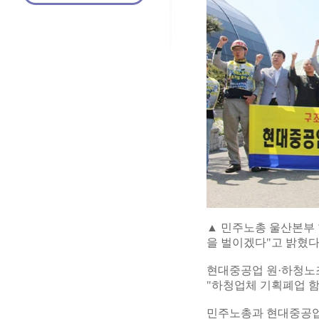
▲ 민주노총 울산본부
을 벌이겠다"고 밝혔다
현대중공업 원·하청노
"하청업체 기획폐업 함
민주노총과 현대중공업