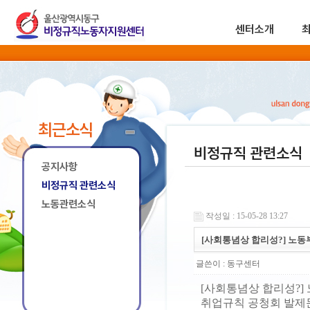
센터소개
최근소식
비정규직 관련소식
공지사항
비정규직 관련소식
노동관련소식
작성일 : 15-05-28 13:27
[사회통념상 합리성?] 노동
글쓴이 :
동구센터
[사회통념상 합리성?]
취업규칙 공청회 발제문