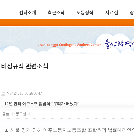
센터소개
최근소식
노동상식
자료실
상
비정규직 관련소식
작성일 : 15-06-26 08:47
10년 만의 이주노조 합법화 “우리가 해냈다”
글쓴이 :
동구센터
▲ 서울·경기·인천 이주노동자노동조합 조합원과 법률대리인인