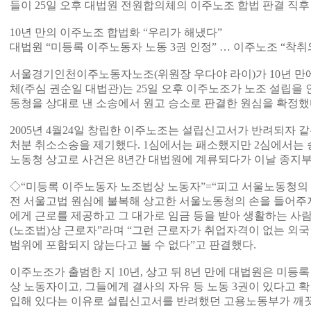
들이 25일 오후 대법원 전원합의체의 이주노조 합법 판결 직후
10년 만의 이주노조 합법화 “우리가 해냈다”
대법원 “미등록 이주노동자 노동 3권 인정” … 이주노조 “착취
서울경기인천이주노동자노조(위원장 우다야 라이)가 10년 만
체(주심 권순일 대법관)는 25일 오후 이주노조가 노조 설립
동청을 상대로 낸 소송에서 원고 승소로 판결한 원심을 확정했
2005년 4월24일 창립한 이주노조는 설립신고서가 반려되자 같
처분 취소소송을 제기했다. 1심에서는 패소했지만 2심에서는 승소
노동청 상고로 사건은 8년간 대법원에 계류되다가 이날 종지부
◇“미등록 이주노동자 노조법상 노동자”=“피고 서울노동청의 
전 서울고법 원심에 불복해 상고한 서울노동청의 손을 들어주지
에게 근로를 제공하고 그 대가로 임금 등을 받아 생활하는 사
(노조법)상 근로자”라며 “그런 근로자가 취업자격이 없는 외
범위에 포함되지 않는다고 볼 수 없다”고 판결했다.
이주노조가 출범한 지 10년, 상고 뒤 8년 만에 대법원은 미
상 노동자이고, 그들에게 결사의 자유 등 노동 3권이 있다고 
입해 있다는 이유로 설립신고서를 반려했던 고용노동부가 깨