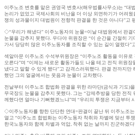
이주노조 변호를 맡은 권영국 변호사(해우법률사무소)는 “대법
논리가 없었고 국제사회의 비난을 더 이상 외면하기가 어려웠을 
쟁의 성과물이지 대법원이 전향적 판결을 한 것은 아니다”고 
◇“우리가 해냈다” 이주노동자의 눈물=이날 대법원에서 판결
눈물을 감추지 못했다. 우다야 위원장은 “이 순간을 간절히 기
가서 당당히 많은 이주노동자를 조직할 수 있는 길이 열렸다”고
섹알마문 이주노조 수석부위원장은 “이주노조 활동을 이유로 
오른다”며 “이제는 새로운 활동가들도 나올 테고 전직 위원
냈다고 말할 수 있게 됐다”고 감격스러워했다. 판결 전까지만 
했던 그의 얼굴에서는 웃음과 눈물이 교차했다.
전날부터 이주노조 합법화 판결을 위한 라마단(금식과 기도)을
무국장도 눈물을 감추지 못했다. 그는 “강제추방을 당한 전직 
께했다면 얼마나 기뻐했겠느냐”며 “우리의 투쟁은 지금부터 시
◇이주노동자를 향한 단단한 연대=판결이 끝난 뒤 이주노조는
열고 “이주노조 합법화는 이주노동자 착취와 차별에 맞선 투쟁
한국노동자와 함께 차별과 억압, 착취 없는 날까지 진군하겠다