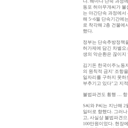
다. 해마다 단속 과정
동포 허아무개씨가 불심
는 야간단속 과정에서 
해 5~6월 단속기간
로 착각해 2층 건물에
했다.
정부는 단속추방정책을
허가제에 담긴 차별요소
생의 악순환은 끊이지 
김기돈 한국이주노동자
의 원칙적 금지' 조항
일자리를 구하지 못하
부추기고 있다"고 지적
불법파견도 횡행 … 
S씨와 P씨는 지난해 
일터로 향했다. 그러나
고, 사실상 불법파견으로
100만원이었다. 현장