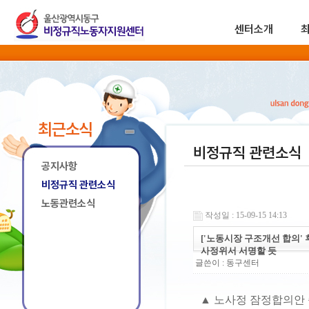
센터소개
최근소식
비정규직 관련소식
공지사항
비정규직 관련소식
노동관련소식
작성일 : 15-09-15 14:13
['노동시장 구조개선 합의'
사정위서 서명할 듯
글쓴이 :
동구센터
▲ 노사정 잠정합의안 