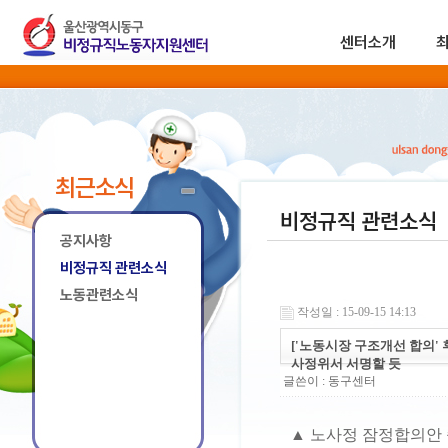
센터소개
최근소식
비정규직 관련소식
공지사항
비정규직 관련소식
노동관련소식
작성일 : 15-09-15 14:13
['노동시장 구조개선 합의'
사정위서 서명할 듯
글쓴이 :
동구센터
▲ 노사정 잠정합의안 