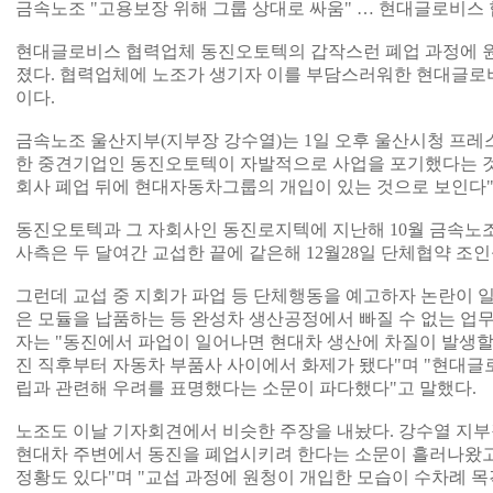
금속노조 "고용보장 위해 그룹 상대로 싸움" … 현대글로비스 
현대글로비스 협력업체 동진오토텍의 갑작스런 폐업 과정에 
졌다. 협력업체에 노조가 생기자 이를 부담스러워한 현대글로
이다.
금속노조 울산지부(지부장 강수열)는 1일 오후 울산시청 프레
한 중견기업인 동진오토텍이 자발적으로 사업을 포기했다는 것
회사 폐업 뒤에 현대자동차그룹의 개입이 있는 것으로 보인다"
동진오토텍과 그 자회사인 동진로지텍에 지난해 10월 금속노
사측은 두 달여간 교섭한 끝에 같은해 12월28일 단체협약 조
그런데 교섭 중 지회가 파업 등 단체행동을 예고하자 논란이 
은 모듈을 납품하는 등 완성차 생산공정에서 빠질 수 없는 업무
자는 "동진에서 파업이 일어나면 현대차 생산에 차질이 발생할
진 직후부터 자동차 부품사 사이에서 화제가 됐다"며 "현대
립과 관련해 우려를 표명했다는 소문이 파다했다"고 말했다.
노조도 이날 기자회견에서 비슷한 주장을 내놨다. 강수열 지부
현대차 주변에서 동진을 폐업시키려 한다는 소문이 흘러나왔
정황도 있다"며 "교섭 과정에 원청이 개입한 모습이 수차례 