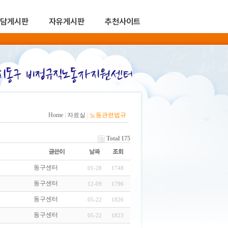
담게시판
자유게시판
추천사이트
Home
|
자료실
|
노동관련법규
Total 175
동구센터
01-28
1748
동구센터
12-09
1796
동구센터
05-22
1826
동구센터
05-22
1823