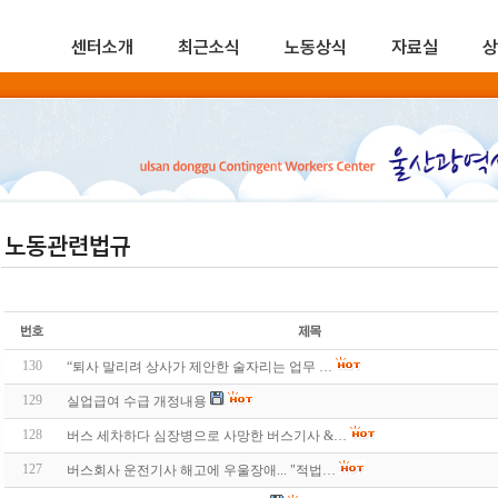
센터소개
최근소식
노동상식
자료실
상
노동관련법규
130
“퇴사 말리려 상사가 제안한 술자리는 업무 …
129
실업급여 수급 개정내용
128
버스 세차하다 심장병으로 사망한 버스기사 &…
127
버스회사 운전기사 해고에 우울장애... "적법…