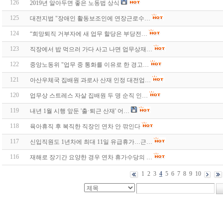
126
2019년 알아두면 좋은 노동법 상식
125
대전지법 "장애인 활동보조인에 연장근로수…
124
“희망퇴직 거부자에 새 업무 할당은 부당전…
123
직장에서 밥 먹으러 가다 사고 나면 업무상재…
122
중앙노동위 "업무 중 통화를 이유로 한 경고…
121
아산우체국 집배원 과로사 산재 인정 대전업…
120
업무상 스트레스 자살 집배원 두 명 순직 인…
119
내년 1월 시행 앞둔 '출·퇴근 산재' 어…
118
육아휴직 후 복직한 직장인 연차 안 깎인다
117
신입직원도 1년차에 최대 11일 유급휴가…근…
116
재해로 장기간 요양한 경우 연차 휴가수당의 …
1
2
3
4
5
6
7
8
9
10