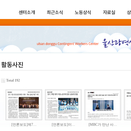
센터소개
최근소식
노동상식
자료실
상
활동사진
Total 192
[언론보도]제7…
[언론보도]이…
[MBC가 만난 사…