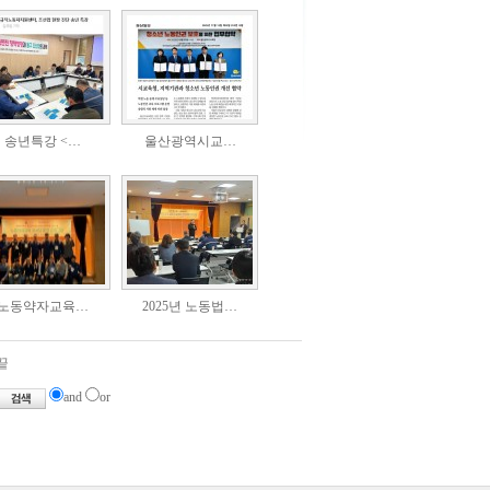
송년특강 <…
울산광역시교…
노동약자교육…
2025년 노동법…
끝
and
or