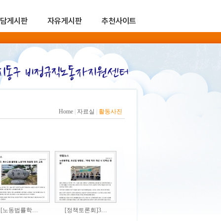
담게시판
자유게시판
추천사이트
Home
|
자료실
|
활동사진
[노동법률학…
[정책토론회]3…