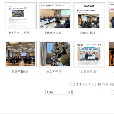
[언론보도]2025…
[평가보고회]…
예비노동자 …
[토론회]울산…
(울산과학대…
[언론보도]동…
1
2
3
4
5
6
7
8
9
10
다음
맨