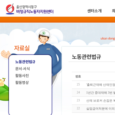
센터소개
자료실
노동관련법규
노동관련법규
문서·서식
활동사진
활동영상
25
'출퇴근재해 산재인정'
24
1년간 중대재해 3번
23
산재 브로커 손잡은 
22
실업급여처분에 이의