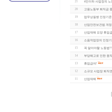
21
4인이하 사업장의 
20
고용노동부 퇴직금 
19
업무상질병 인정기준 
18
산업안전보건법 개정안
17
산업재해 요양 휴업급
16
소음작업장의 인정기
15
꼭 알아야할 노동법!!
14
부당해고로 인한 원
13
휴업급여!
12
소규모 사업장 퇴직연
11
산업재해