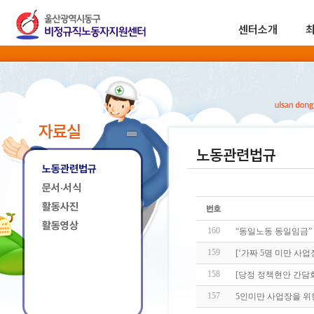
센터소개
자료실
노동관련법규
노동관련법규
문서·서식
활동사진
활동영상
160
“동일노동 동일임금” 
159
[‘가짜 5명 미만 사업
158
[당정 정책현안 간담
157
5인미만 사업장을 위