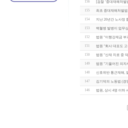
156
[검찰 ‘중대재해처벌
155
최초 중대재해처벌법 
154
지난 20년간 노사정 
153
백혈병 발병이 업무상 
152
법원 “이행강제금 부과
151
법원 “회사 대표도 고
150
법원 “산재 치료 중 
149
법원 “기울어진 의자
148
신호위반 통근재해, 
147
김기덕의 노동법 (경
146
법원, 상시 4명 이