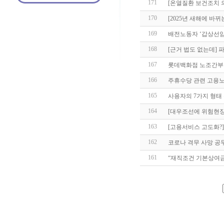
171
[온열질환 보건조치 의
170
[2025년 새해에 바
169
배전노동자 ‘갑상선암
168
[근거 법도 없는데]
167
롯데백화점 노조간부 
166
주휴수당 관련 고용노
165
사용자의 7가지 형태
164
[대우조선에 위험현
163
[고용서비스 고도화?
162
코로나 격무 사망 공
161
“재직조건 기본상여