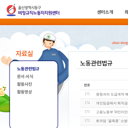
센터소개
자료실
노동관련법규
노동관련법규
문서·서식
활동사진
활동영상
175
원청과의 도급계약 해
174
개인임금에서 퇴직금 
173
고용노동부 50인미만
172
희귀암 ‘골육종’ 소방