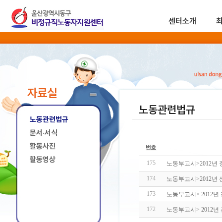
센터소개
자료실
노동관련법규
노동관련법규
문서·서식
활동사진
활동영상
175
노동부고시>2012년 
174
노동부고시>2012년
173
노동부고시> 2012년
172
노동부고시> 2012