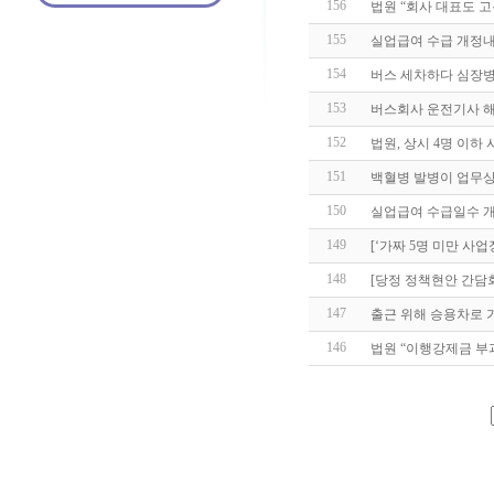
156
법원 “회사 대표도 고
155
실업급여 수급 개정
154
버스 세차하다 심장병
153
버스회사 운전기사 해고
152
법원, 상시 4명 이
151
백혈병 발병이 업무상 
150
실업급여 수급일수 
149
[‘가짜 5명 미만 사업
148
[당정 정책현안 간담
147
출근 위해 승용차로 
146
법원 “이행강제금 부과