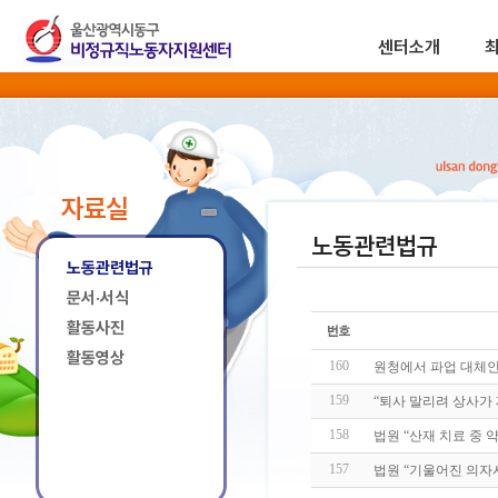
센터소개
자료실
노동관련법규
노동관련법규
문서·서식
활동사진
활동영상
160
원청에서 파업 대체인
159
“퇴사 말리려 상사가
158
법원 “산재 치료 중 
157
법원 “기울어진 의자