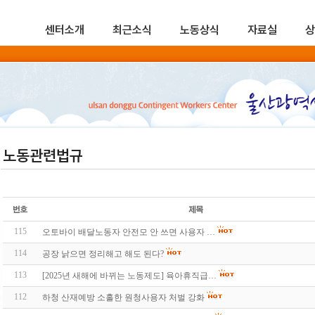
센터소개
최근소식
노동상식
자료실
상
노동관련법규
115
오토바이 배달노동자 안전모 안 쓰면 사용자 …
114
공장 낡으면 정리해고 해도 된다?
113
[2025년 새해에 바뀌는 노동제도] 육아휴직급…
112
하청 산재예방 소홀한 원청사용자 처벌 강화