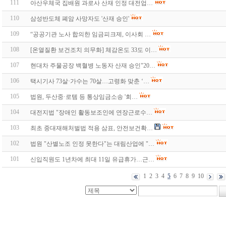
111
아산우체국 집배원 과로사 산재 인정 대전업…
110
삼성반도체 폐암 사망자도 '산재 승인'
109
“공공기관 노사 합의한 임금피크제, 이사회 …
108
[온열질환 보건조치 의무화] 체감온도 33도 이…
107
현대차 주물공장 백혈병 노동자 산재 승인"20…
106
택시기사 73살·가수는 70살…고령화 맞춘 ‘…
105
법원, 두산중·로템 등 통상임금소송 '회…
104
대전지법 "장애인 활동보조인에 연장근로수…
103
최초 중대재해처벌법 적용 삼표, 안전보건확…
102
법원 "산별노조 인정 못한다"는 대림산업에 "…
101
신입직원도 1년차에 최대 11일 유급휴가…근…
1
2
3
4
5
6
7
8
9
10