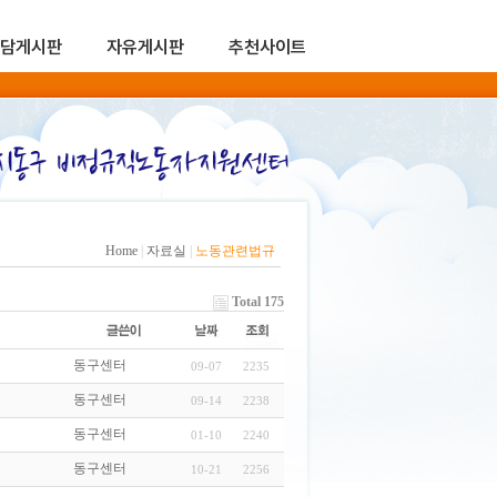
담게시판
자유게시판
추천사이트
Home
|
자료실
|
노동관련법규
Total 175
동구센터
09-07
2235
동구센터
09-14
2238
동구센터
01-10
2240
동구센터
10-21
2256