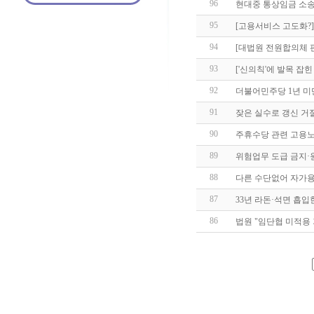
96
현대중 통상임금 소송
95
[고용서비스 고도화?
94
[대법원 전원합의체 
93
['신의칙'에 발목 잡
92
더불어민주당 1년 미
91
잦은 실수로 갱신 거
90
주휴수당 관련 고용노
89
위험업무 도급 금지·
88
다른 수단없어 자가용 
87
33년 라돈·석면 흡입
86
법원 "임단협 미적용