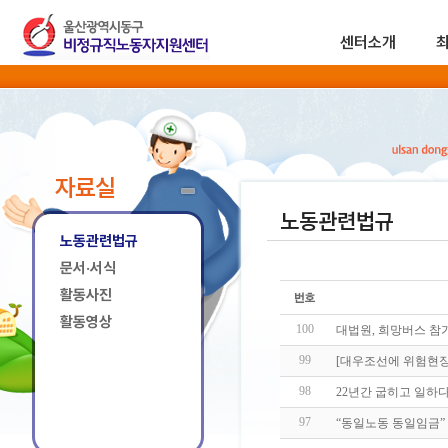
센터소개
자료실
노동관련법규
노동관련법규
문서·서식
활동사진
활동영상
100
대법원, 희망버스 참
99
[대우조선에 위험현
98
22년간 굽히고 일하
97
“동일노동 동일임금” 