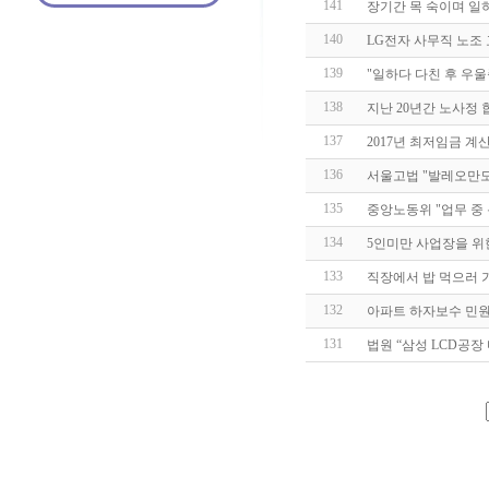
141
장기간 목 숙이며 일하
140
LG전자 사무직 노조
139
"일하다 다친 후 우
138
지난 20년간 노사정 
137
2017년 최저임금 계
136
서울고법 "발레오만
135
중앙노동위 "업무 중
134
5인미만 사업장을 위
133
직장에서 밥 먹으러 
132
아파트 하자보수 민원 
131
법원 “삼성 LCD공