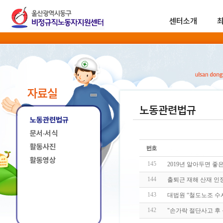
센터소개
자료실
노동관련법규
노동관련법규
문서·서식
활동사진
활동영상
145
2019년 알아두면 좋
144
출퇴근 재해 산재 인정
143
대법원 “철도노조 수
142
"손가락 절단사고 후