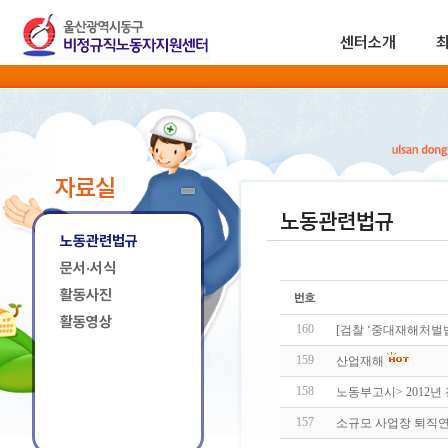
센터소개
자료실
노동관련법규
노동관련법규
문서·서식
활동사진
활동영상
160
[검찰 ‘중대재해처벌
159
산업재해
158
노동부고시> 2012
157
소규모 사업장 퇴직연