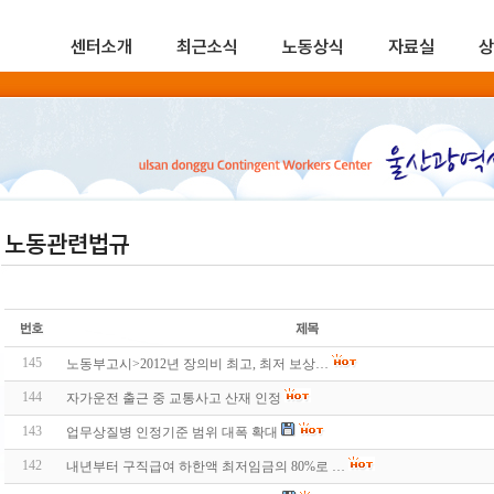
센터소개
최근소식
노동상식
자료실
상
노동관련법규
145
노동부고시>2012년 장의비 최고, 최저 보상…
144
자가운전 출근 중 교통사고 산재 인정
143
업무상질병 인정기준 범위 대폭 확대
142
내년부터 구직급여 하한액 최저임금의 80%로 …