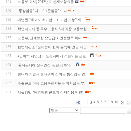
141
노동부 고시) 2012년도 산재보험료율
140
‘통상임금’ 지고 ‘표준임금’ 뜨나
139
대법원 “해고자 초기업노조 가입 가능” 재…
138
학습지교사 등 특수고용직 6개 직종 고용보험…
137
노동부, 산재보험 요양급여 인정항목 확대
136
헌법재판소 "진폐증에 한해 유족에 연금 지급…
135
4인이하 사업장의 노동자에게 적용되는 근로…
134
'출퇴근재해 산재인정' 공은 정부와 …
133
현대차 계열사 현대위아 상여금 통상임금 인…
132
수습근로 이유 고용촉진지원금 미지급은 부…
131
서울행법 "해외파견 근로자 산재적용 당연"
1
2
3
4
5
6
7
8
9
10