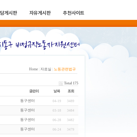
담게시판
자유게시판
추천사이트
Home
|
자료실
|
노동관련법규
Total 175
동구센터
04-19
3489
동구센터
03-18
3484
동구센터
06-28
3482
동구센터
06-24
3479