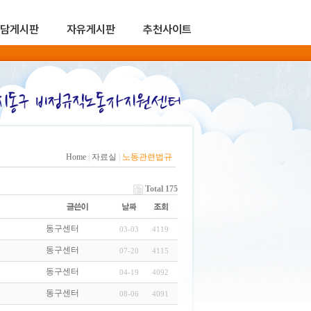
담게시판
자유게시판
추천사이트
Home
|
자료실
|
노동관련법규
Total 175
동구센터
03-03
4119
동구센터
07-20
4115
동구센터
04-19
4092
동구센터
08-06
4091