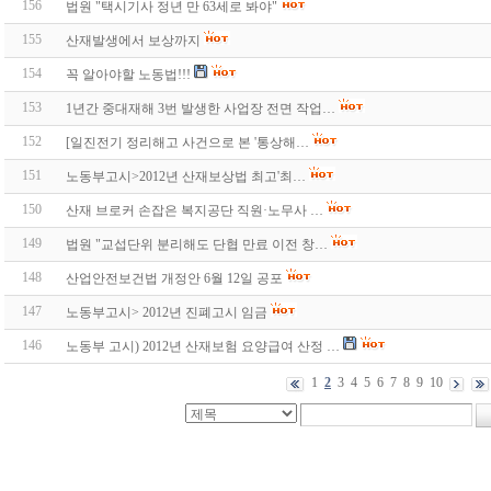
156
법원 "택시기사 정년 만 63세로 봐야"
155
산재발생에서 보상까지
154
꼭 알아야할 노동법!!!
153
1년간 중대재해 3번 발생한 사업장 전면 작업…
152
[일진전기 정리해고 사건으로 본 '통상해…
151
노동부고시>2012년 산재보상법 최고'최…
150
산재 브로커 손잡은 복지공단 직원·노무사 …
149
법원 "교섭단위 분리해도 단협 만료 이전 창…
148
산업안전보건법 개정안 6월 12일 공포
147
노동부고시> 2012년 진폐고시 임금
146
노동부 고시) 2012년 산재보험 요양급여 산정 …
1
2
3
4
5
6
7
8
9
10