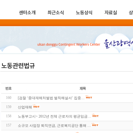
센터소개
최근소식
노동상식
자료실
상
노동관련법규
160
[검찰 ‘중대재해처벌법 벌칙해설서’ 집중…
159
산업재해
158
노동부고시> 2012년 전체 근로자의 평균임금…
157
소규모 사업장 퇴직연금, 근로복지공단 통해 …