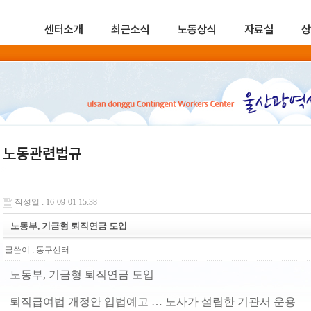
센터소개
최근소식
노동상식
자료실
상
노동관련법규
작성일 : 16-09-01 15:38
노동부, 기금형 퇴직연금 도입
글쓴이 :
동구센터
노동부, 기금형 퇴직연금 도입
퇴직급여법 개정안 입법예고 … 노사가 설립한 기관서 운용