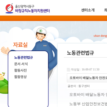
센터소개
자료실
노동관련법규
노동관련법규
문서·서식
작성일 : 16-09-07 11:50
활동사진
활동영상
오토바이 배달노동자 안전모
글쓴이 :
동구센터
오토바이 배달노동자 
노동부 산업안전보건법