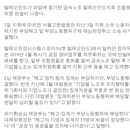
발레오만도가 파업에 참가한 금속노조 발레오만도지회 조합원
최종 판결이 나왔다.
5일 지회에 따르면 서울고등법원은 지난 3일 지회 소속 노
제기한 부당해고 및 부당노동행위구제 재심판정취소 소송 파
결했다.
발레오전장시스템스코리아(옛 발레오만도)에서 일하던 정아무
은 2010년 2월 회사가 공장 경비업무를 외주화하는 것에 반발
폐쇄를 했고, 일부 조합원들은 총회를 열어 금속노조 탈퇴 후
기업별노조는 징계위원회를 열어 지회 간부 등을 해고·징계했
2심 재판부는 "해고·정직 등의 징계는 부당하지만, 부당노동
결했다. 반면 지난해 3월 대법원은 "기업별 노조로 조직형태를
뒤 "(회사와 기업노조가 결정한) 징계처분을 무효로 본 원심 
환송했다. 다만 대법원은 "징계처분이 부당노동행위에 해당할 
면밀히 심리할 필요가 있다"고 밝혔다.
파기환송심 재판부는 "해고·징계가 부당노동행위에 해당한다"
대책위원장은 "해고자 15명과 징계자 13명의 싸움이 정당했다
다"며 "공장 안 동료들을 조직해 나가겠다"고 말했다.