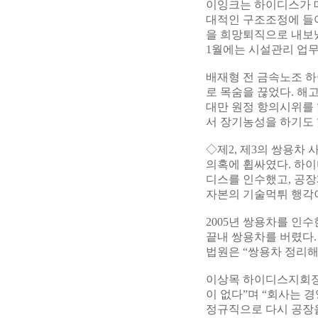
이잉크는 하이디스가 매
대적인 구조조정에 들어
을 희망퇴직으로 내보냈
1월에는 시설관리 업무
배재형 전 금속노조 하
로 목숨을 끊었다. 해
대만 원정 항의시위를 
서 장기농성을 하기도 
◇제2, 제3의 쌍용차
의혹에 휩싸였다. 하이
디스를 인수했고, 공
자본의 기술먹튀 행각
2005년 쌍용차를 인
끝내 쌍용차를 버렸다.
법원은 “쌍용차 정리해
이상목 하이디스지회장
이 없다”며 “회사는 
정규직으로 다시 공장을