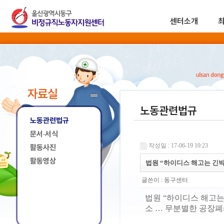
센터소개
자료실
노동관련법규
노동관련법규
문서·서식
작성일 : 17-06-19 10:23
활동사진
활동영상
법원 “하이디스 해고는 긴박
글쓴이 :
동구센터
법원 “하이디스 해고는
소 … 무분별한 공장폐