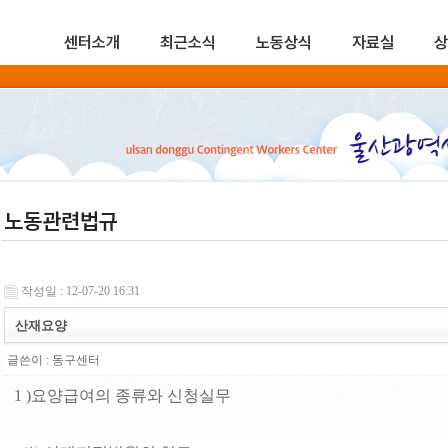
센터소개
최근소식
노동상식
자료실
상
노동관련법규
작성일 : 12-07-20 16:31
산재요양
글쓴이 :
동구센터
1 )요양급여의 종류와 신청실무