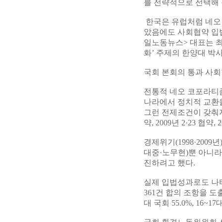
를 전략적으로 선택해
한국은 유럽처럼 네오
았음에도 사회협약 입법
일노동뉴스> 대표는 최
화’ 주제의 한양대 박
국회 본회의 통과 사회협
전통적 네오 코포라티
나라에서 정치적 교환을
그런 전제조건이 갖춰지
약, 2009년 2·23 협약
경제위기(1998·2009
대중·노무현)뿐 아니라
진하려고 했다.
실제 입법성과로도 나타났
361건 합의 조항을 도출
대 국회 55.0%, 16~17