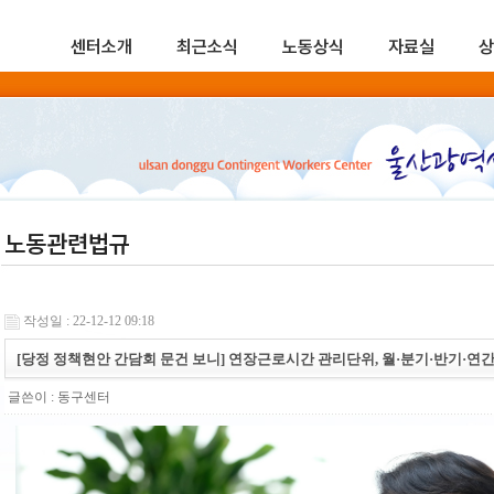
센터소개
최근소식
노동상식
자료실
상
노동관련법규
작성일 : 22-12-12 09:18
[당정 정책현안 간담회 문건 보니] 연장근로시간 관리단위, 월·분기·반기·연간
글쓴이 :
동구센터