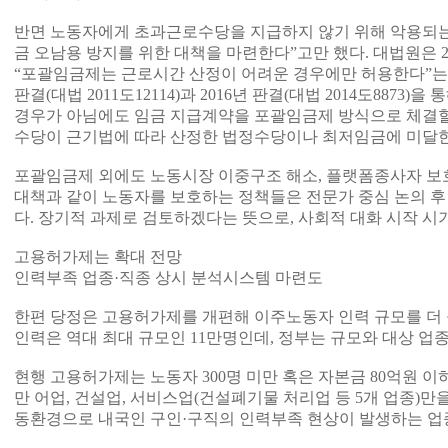
반면 노동자에게 초과근로수당을 지급하지 않기 위해 악용되는
금 오남용 방지를 위한 대책을 마련한다”고만 했다. 대법원은 201
“포괄임금제는 근로시간 산정이 어려운 경우에만 허용한다”는 구
판결(대법 2011도12114)과 2016년 판결(대법 2014도887
경우가 아님에도 임금 지급계약을 포괄임금제 방식으로 체결할
수당이 근기법에 따라 산정한 법정수당이나 최저임금에 미달
포괄임금제 외에도 노동시장 이중구조 해소, 플랫폼종사자 보
대책과 같이 노동자를 보호하는 정책들은 전문가 중심 논의 후
다. 장기적 과제로 검토하겠다는 뜻으로, 사회적 대화 시작 시
고용허가제는 확대 전망
인력부족 업종·직종 상시 분석시스템 마련도
한편 당정은 고용허가제를 개편해 이주노동자 인력 규모를 더 
인력은 역대 최대 규모인 11만명인데, 정부는 규모와 대상 업
현행 고용허가제는 노동자 300명 미만 혹은 자본금 80억원 이하인
만 어업, 건설업, 서비스업(건설폐기물 처리업 등 5개 업종)만
동환경으로 내국인 구인·구직의 인력부족 현상이 발생하는 업